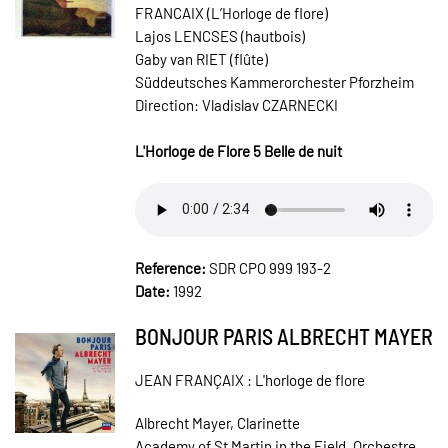
FRANCAIX (L’Horloge de flore)
Lajos LENCSES (hautbois)
Gaby van RIET (flûte)
Süddeutsches Kammerorchester Pforzheim
Direction: Vladislav CZARNECKI
L'Horloge de Flore 5 Belle de nuit
Reference:
SDR CPO 999 193-2
Date:
1992
BONJOUR PARIS ALBRECHT MAYER
JEAN FRANÇAIX : L'horloge de flore
Albrecht Mayer, Clarinette
Academy of St Martin in the Field, Orchestre