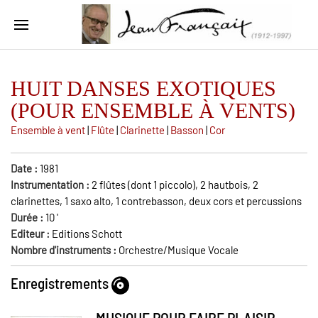
HUIT DANSES EXOTIQUES
(POUR ENSEMBLE À VENTS)
Ensemble à vent
|
Flûte
|
Clarinette
|
Basson
|
Cor
Date :
1981
Instrumentation :
2 flûtes (dont 1 piccolo), 2 hautbois, 2
clarinettes, 1 saxo alto, 1 contrebasson, deux cors et percussions
Durée :
10
'
Editeur :
Editions Schott
Nombre d'instruments :
Orchestre/Musique Vocale
Enregistrements
MUSIQUE POUR FAIRE PLAISIR