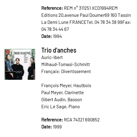
Reference:
REM n° 311251 XCD1994REM
Editions 20,avenue Paul Doumer69 160 Tassin
La Demi Lune FRANCETel. 04 78 34 38 99Fax:
04 78 34 44 67
Date:
1994
Trio d'anches
Auric-Ibert
Milhaud-Tomasi-Schmitt
Françaix: Divertissement
François Meyer, Hautbois
Paul Meyer, Clarinette
Gibert Audin, Basson
Eric Le Sage, Piano
Reference:
RCA 74321 690852
Date:
1999