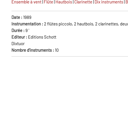
Ensemble à vent
|
Flûte
|
Hautbois
|
Clarinette
|
Dix instruments
|
B
Date :
1989
Instrumentation :
2 flûtes piccolo, 2 hautbois, 2 clarinettes, de
Durée :
9
'
Editeur :
Editions Schott
Dixtuor
Nombre d'instruments :
10