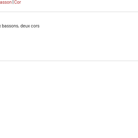
asson
|
Cor
ux bassons, deux cors