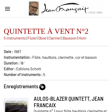
QUINTETTE À VENT N°2
5 instruments
|
Flute
|
Oboe
|
Clarinet
|
Bassoon
|
Horn
Date :
1987
Instrumentation :
Flûte, hautbois, clarinette, cor et basson
Duration :
18
'
Editor :
Editions Schott
Number of instruments :
5
Enregistrements
AULOS-BLAZER QUINTETT, JEAN
FRANCAIX
Quintette n° 1 pour flûte,hautbois,clarinette et