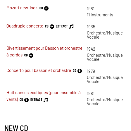
Mozart new-look
CD
1981
11
instruments
Quadruple concerto
CD
EXTRACT
1935
Orchestre/Musique
Vocale
Divertissement pour Basson et orchestre
1942
à cordes
Orchestre/Musique
CD
Vocale
Concerto pour basson et orchestre
CD
1979
Orchestre/Musique
Vocale
Huit danses exotiques (pour ensemble à
1981
vents)
Orchestre/Musique
CD
EXTRACT
Vocale
NEW CD