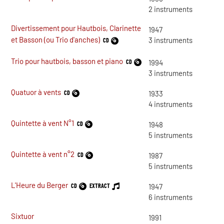
2
instruments
Divertissement pour Hautbois, Clarinette
1947
et Basson (ou Trio d'anches)
3
instruments
CD
Trio pour hautbois, basson et piano
CD
1994
3
instruments
Quatuor à vents
CD
1933
4
instruments
Quintette à vent N°1
CD
1948
5
instruments
Quintette à vent n°2
CD
1987
5
instruments
L'Heure du Berger
CD
EXTRACT
1947
6
instruments
Sixtuor
1991