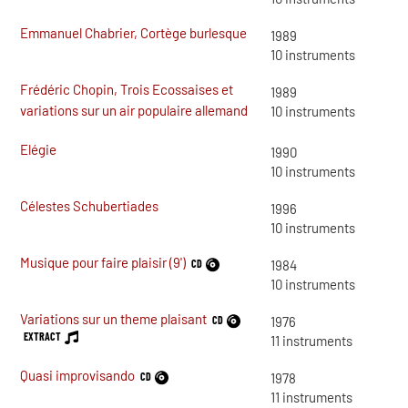
Emmanuel Chabrier, Cortège burlesque
1989
10
instruments
Frédéric Chopin, Trois Ecossaises et
1989
variations sur un air populaire allemand
10
instruments
Elégie
1990
10
instruments
Célestes Schubertiades
1996
10
instruments
Musique pour faire plaisir (9')
CD
1984
10
instruments
Variations sur un theme plaisant
CD
1976
EXTRACT
11
instruments
Quasi improvisando
CD
1978
11
instruments