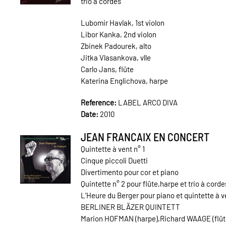
trio à cordes
Lubomir Havlak, 1st violon
Libor Kanka, 2nd violon
Zbinek Padourek, alto
Jitka Vlasankova, vlle
Carlo Jans, flûte
Katerina Englichova, harpe
Reference:
LABEL ARCO DIVA
Date:
2010
JEAN FRANCAIX EN CONCERT
Quintette à vent n° 1
Cinque piccoli Duetti
Divertimento pour cor et piano
Quintette n° 2 pour flûte,harpe et trio à corde
L’Heure du Berger pour piano et quintette à v
BERLINER BLÄZER QUINTETT
Marion HOFMAN (harpe),Richard WAAGE (flût