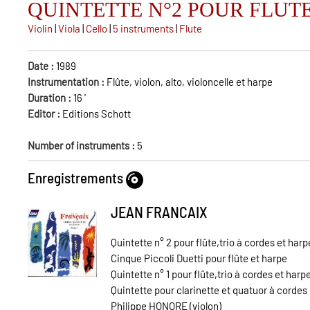
QUINTETTE N°2 POUR FLUTE
Violin
|
Viola
|
Cello
|
5 instruments
|
Flute
Date :
1989
Instrumentation :
Flûte, violon, alto, violoncelle et harpe
Duration :
16
'
Editor :
Editions Schott
Number of instruments :
5
Enregistrements
JEAN FRANCAIX
Quintette n° 2 pour flûte,trio à cordes et harp
Cinque Piccoli Duetti pour flûte et harpe
Quintette n° 1 pour flûte,trio à cordes et harp
Quintette pour clarinette et quatuor à cordes
Philippe HONORE (violon)