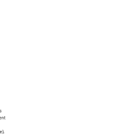
s
ent
e),