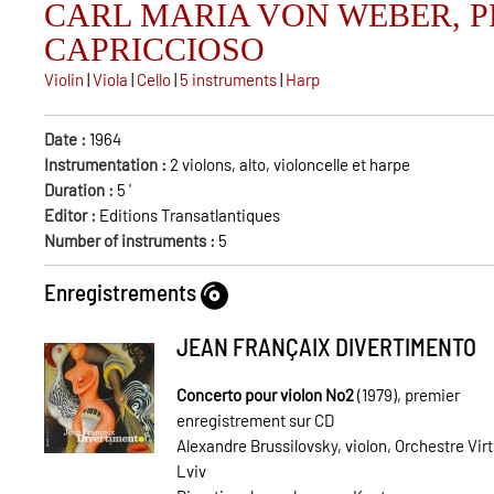
CARL MARIA VON WEBER, 
CAPRICCIOSO
Violin
|
Viola
|
Cello
|
5 instruments
|
Harp
Date :
1964
Instrumentation :
2 violons, alto, violoncelle et harpe
Duration :
5
'
Editor :
Editions Transatlantiques
Number of instruments :
5
Enregistrements
JEAN FRANÇAIX DIVERTIMENTO
Concerto pour violon No2
(1979), premier
enregistrement sur CD
Alexandre Brussilovsky, violon, Orchestre Vir
Lviv