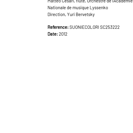
Matteo Cesari, flûte, Orchestre de l'Académie
Nationale de musique Lyssenko
Direction, Yuri Bervetsky
Reference:
SUONIECOLORI SC253222
Date:
2012