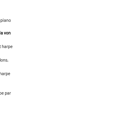
 piano
ia von
et harpe
lons,
 harpe
pe par