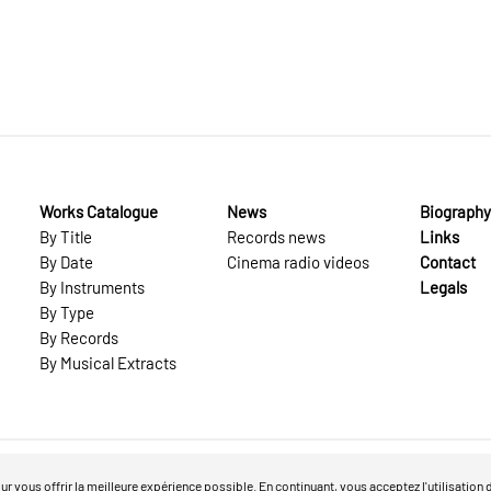
Works Catalogue
News
Biography
By Title
Records news
Links
By Date
Cinema radio videos
Contact
By Instruments
Legals
By Type
By Records
By Musical Extracts
our vous offrir la meilleure expérience possible. En continuant, vous acceptez l'utilisation