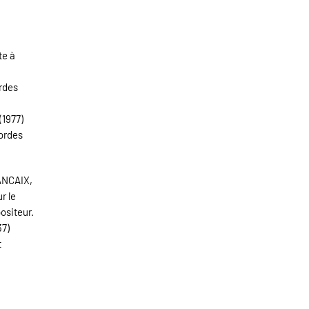
te à
rdes
(1977)
cordes
NCAIX,
r le
ositeur.
37)
t