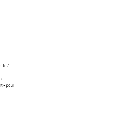
ette à
o
t - pour