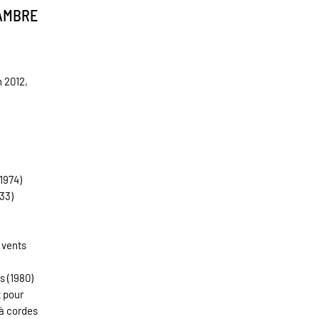
HAMBRE
n 2012,
1974)
933)
 vents
s (1980)
t pour
 à cordes