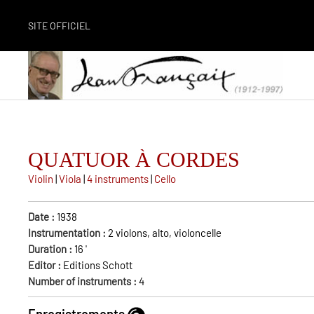
SITE OFFICIEL
QUATUOR À CORDES
Violin
|
Viola
|
4 instruments
|
Cello
Date :
1938
Instrumentation :
2 violons, alto, violoncelle
Duration :
16
'
Editor :
Editions Schott
Number of instruments :
4
Enregistrements