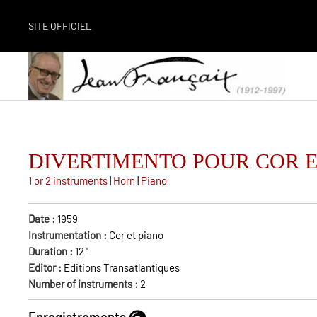
SITE OFFICIEL
DIVERTIMENTO POUR COR E
1 or 2 instruments
|
Horn
|
Piano
Date :
1959
Instrumentation :
Cor et piano
Duration :
12
'
Editor :
Editions Transatlantiques
Number of instruments :
2
Enregistrements