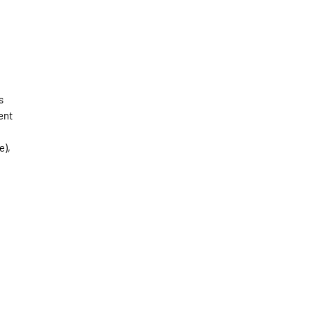
s
ent
e),
N